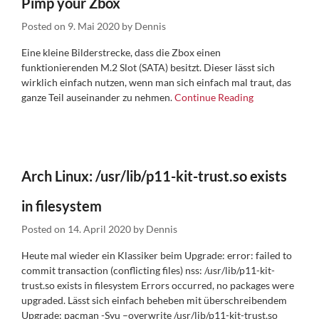
Pimp your Zbox
Posted on
9. Mai 2020
by
Dennis
Eine kleine Bilderstrecke, dass die Zbox einen
funktionierenden M.2 Slot (SATA) besitzt. Dieser lässt sich
wirklich einfach nutzen, wenn man sich einfach mal traut, das
ganze Teil auseinander zu nehmen.
Continue Reading
Arch Linux: /usr/lib/p11-kit-trust.so exists
in filesystem
Posted on
14. April 2020
by
Dennis
Heute mal wieder ein Klassiker beim Upgrade: error: failed to
commit transaction (conflicting files) nss: /usr/lib/p11-kit-
trust.so exists in filesystem Errors occurred, no packages were
upgraded. Lässt sich einfach beheben mit überschreibendem
Upgrade: pacman -Syu –overwrite /usr/lib/p11-kit-trust.so