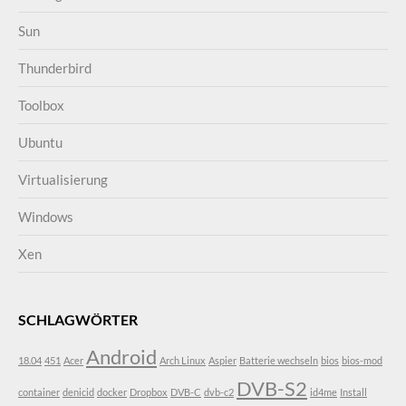
Sun
Thunderbird
Toolbox
Ubuntu
Virtualisierung
Windows
Xen
SCHLAGWÖRTER
Android
18.04
451
Acer
Arch Linux
Aspier
Batterie wechseln
bios
bios-mod
DVB-S2
container
denicid
docker
Dropbox
DVB-C
dvb-c2
id4me
Install