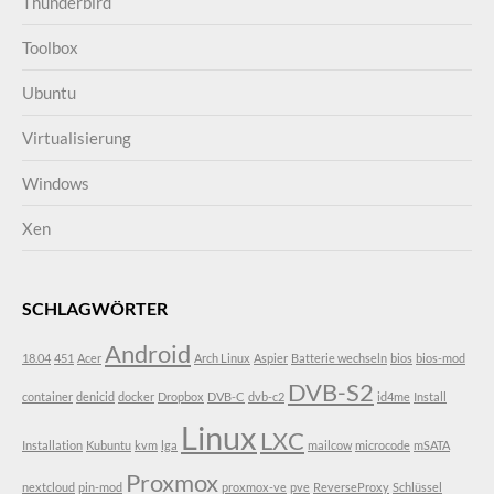
Thunderbird
Toolbox
Ubuntu
Virtualisierung
Windows
Xen
SCHLAGWÖRTER
Android
18.04
451
Acer
Arch Linux
Aspier
Batterie wechseln
bios
bios-mod
DVB-S2
container
denicid
docker
Dropbox
DVB-C
dvb-c2
id4me
Install
Linux
LXC
Installation
Kubuntu
kvm
lga
mailcow
microcode
mSATA
Proxmox
nextcloud
pin-mod
proxmox-ve
pve
ReverseProxy
Schlüssel