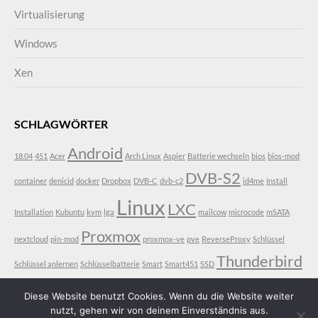
Virtualisierung
Windows
Xen
SCHLAGWÖRTER
Android
18.04
451
Acer
Arch Linux
Aspier
Batterie wechseln
bios
bios-mod
DVB-S2
container
denicid
docker
Dropbox
DVB-C
dvb-c2
id4me
Install
Linux
LXC
Installation
Kubuntu
kvm
lga
mailcow
microcode
mSATA
Proxmox
nextcloud
pin-mod
proxmox-ve
pve
ReverseProxy
Schlüssel
Thunderbird
Schlüssel anlernen
Schlüsselbatterie
Smart
Smart451
SSD
VDR
Ubuntu
V3-771
V3-771G
vt-d
Diese Website benutzt Cookies. Wenn du die Website weiter
nutzt, gehen wir von deinem Einverständnis aus.