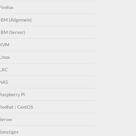
Firefox
IBM (Allgemein)
IBM (Server)
KVM
Linux
LXC
NAS
Raspberry Pi
Redhat / CentOS
Server
Sonstiges