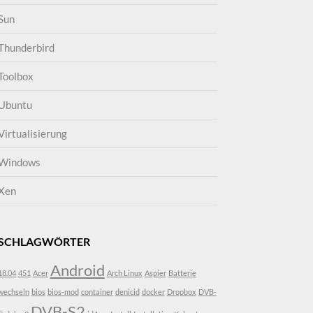
Sun
Thunderbird
Toolbox
Ubuntu
Virtualisierung
Windows
Xen
SCHLAGWÖRTER
Android
18.04
451
Acer
Arch Linux
Aspier
Batterie
wechseln
bios
bios-mod
container
denicid
docker
Dropbox
DVB-
DVB-S2