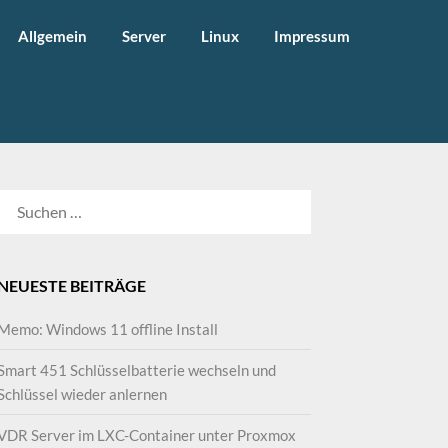
Allgemein
Server
Linux
Impressum
SUCHEN
NACH:
NEUESTE BEITRÄGE
Memo: Windows 11 offline Install
Smart 451 Schlüsselbatterie wechseln und
Schlüssel wieder anlernen
VDR Server im LXC-Container unter Proxmox