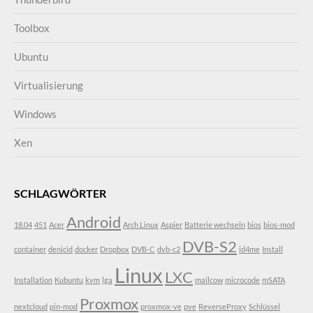
Toolbox
Ubuntu
Virtualisierung
Windows
Xen
SCHLAGWÖRTER
Android
18.04
451
Acer
Arch Linux
Aspier
Batterie wechseln
bios
bios-mod
DVB-S2
container
denicid
docker
Dropbox
DVB-C
dvb-c2
id4me
Install
Linux
LXC
Installation
Kubuntu
kvm
lga
mailcow
microcode
mSATA
Proxmox
nextcloud
pin-mod
proxmox-ve
pve
ReverseProxy
Schlüssel