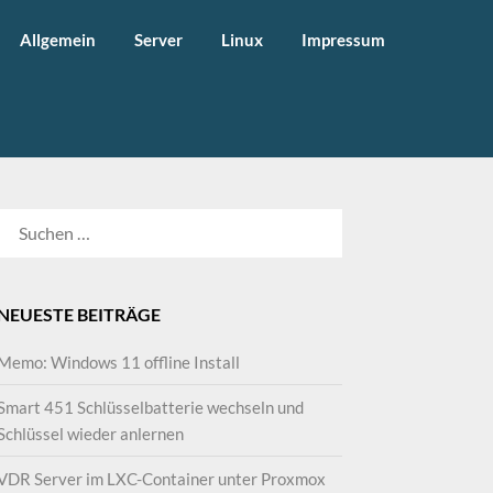
Allgemein
Server
Linux
Impressum
SUCHEN
NACH:
NEUESTE BEITRÄGE
Memo: Windows 11 offline Install
Smart 451 Schlüsselbatterie wechseln und
Schlüssel wieder anlernen
VDR Server im LXC-Container unter Proxmox