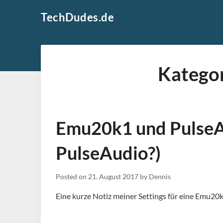
Skip
TechDudes.de
to
content
Kategor
Emu20k1 und PulseAu
PulseAudio?)
Posted on
21. August 2017
by
Dennis
Eine kurze Notiz meiner Settings für eine Emu20