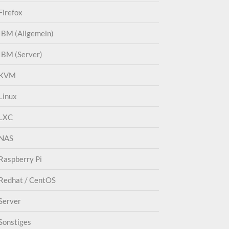
Firefox
IBM (Allgemein)
IBM (Server)
KVM
Linux
LXC
NAS
Raspberry Pi
Redhat / CentOS
Server
Sonstiges