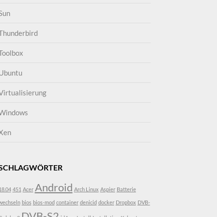
Sun
Thunderbird
Toolbox
Ubuntu
Virtualisierung
Windows
Xen
SCHLAGWÖRTER
Android
18.04
451
Acer
Arch Linux
Aspier
Batterie
wechseln
bios
bios-mod
container
denicid
docker
Dropbox
DVB-
DVB-S2