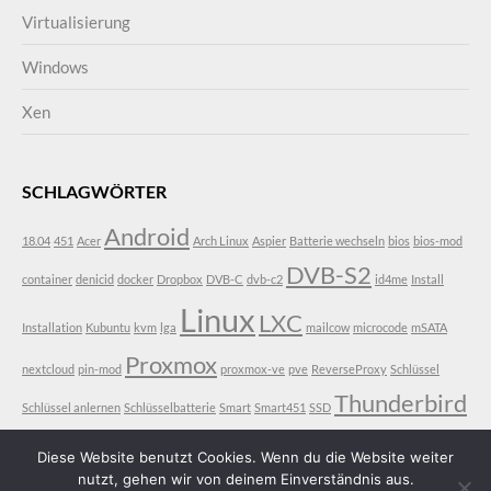
Virtualisierung
Windows
Xen
SCHLAGWÖRTER
Android
18.04
451
Acer
Arch Linux
Aspier
Batterie wechseln
bios
bios-mod
DVB-S2
container
denicid
docker
Dropbox
DVB-C
dvb-c2
id4me
Install
Linux
LXC
Installation
Kubuntu
kvm
lga
mailcow
microcode
mSATA
Proxmox
nextcloud
pin-mod
proxmox-ve
pve
ReverseProxy
Schlüssel
Thunderbird
Schlüssel anlernen
Schlüsselbatterie
Smart
Smart451
SSD
VDR
Ubuntu
V3-771
V3-771G
vt-d
Diese Website benutzt Cookies. Wenn du die Website weiter
nutzt, gehen wir von deinem Einverständnis aus.