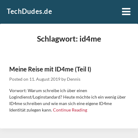
Skip
TechDudes.de
to
content
Schlagwort:
id4me
Meine Reise mit ID4me (Teil I)
Posted on
11. August 2019
by
Dennis
Vorwort: Warum schreibe ich über einen
Logindienst/Loginstandard? Heute möchte ich ein wenig über
ID4me schreiben und wie man sich eine eigene ID4me
Identität zulegen kann.
Continue Reading