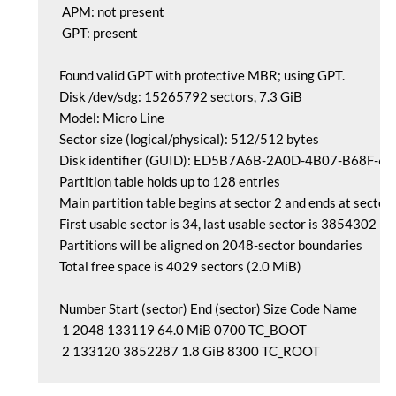
 APM: not present

 GPT: present

Found valid GPT with protective MBR; using GPT.

Disk /dev/sdg: 15265792 sectors, 7.3 GiB

Model: Micro Line 

Sector size (logical/physical): 512/512 bytes

Disk identifier (GUID): ED5B7A6B-2A0D-4B07-B68F-
Partition table holds up to 128 entries

Main partition table begins at sector 2 and ends at sector 
First usable sector is 34, last usable sector is 3854302

Partitions will be aligned on 2048-sector boundaries

Total free space is 4029 sectors (2.0 MiB)

Number Start (sector) End (sector) Size Code Name

 1 2048 133119 64.0 MiB 0700 TC_BOOT

 2 133120 3852287 1.8 GiB 8300 TC_ROOT