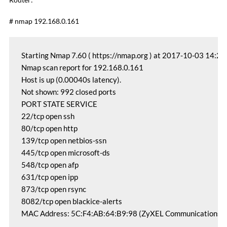
# nmap 192.168.0.161
Starting Nmap 7.60 ( https://nmap.org ) at 2017-10-03 14:22
Nmap scan report for 192.168.0.161

Host is up (0.00040s latency).

Not shown: 992 closed ports

PORT STATE SERVICE

22/tcp open ssh

80/tcp open http

139/tcp open netbios-ssn

445/tcp open microsoft-ds

548/tcp open afp

631/tcp open ipp

873/tcp open rsync

8082/tcp open blackice-alerts

MAC Address: 5C:F4:AB:64:B9:98 (ZyXEL Communications)
