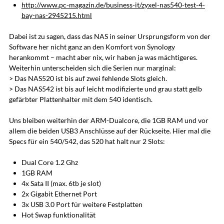
http://www.pc-magazin.de/business-it/zyxel-nas540-test-4-
bay-nas-2945215.html
Dabei ist zu sagen, dass das NAS in seiner Ursprungsform von der
Software her nicht ganz an den Komfort von Synology
herankommt – macht aber nix, wir haben ja was mächtigeres.
Weiterhin unterscheiden sich die Serien nur marginal:
> Das NAS520 ist bis auf zwei fehlende Slots gleich.
> Das NAS542 ist bis auf leicht modifizierte und grau statt gelb
gefärbter Plattenhalter mit dem 540 identisch.
Uns bleiben weiterhin der ARM-Dualcore, die 1GB RAM und vor
allem die beiden USB3 Anschlüsse auf der Rückseite. Hier mal die
Specs für ein 540/542, das 520 hat halt nur 2 Slots:
Dual Core 1.2 Ghz
1GB RAM
4x Sata II (max. 6tb je slot)
2x Gigabit Ethernet Port
3x USB 3.0 Port für weitere Festplatten
Hot Swap funktionalität