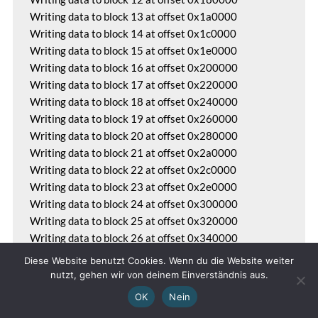
Writing data to block 13 at offset 0x1a0000

Writing data to block 14 at offset 0x1c0000

Writing data to block 15 at offset 0x1e0000

Writing data to block 16 at offset 0x200000

Writing data to block 17 at offset 0x220000

Writing data to block 18 at offset 0x240000

Writing data to block 19 at offset 0x260000

Writing data to block 20 at offset 0x280000

Writing data to block 21 at offset 0x2a0000

Writing data to block 22 at offset 0x2c0000

Writing data to block 23 at offset 0x2e0000

Writing data to block 24 at offset 0x300000

Writing data to block 25 at offset 0x320000

Writing data to block 26 at offset 0x340000

Writing data to block 27 at offset 0x360000

Diese Website benutzt Cookies. Wenn du die Website weiter
Writing data to block 28 at offset 0x380000

nutzt, gehen wir von deinem Einverständnis aus.
Writing data to block 29 at offset 0x3a0000

OK
Nein
Writing data to block 30 at offset 0x3c0000
