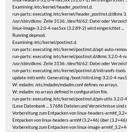
Examining /etc/kernel/header_postinst.d.

run-parts: executing /etc/kernel/header_postinst.d/dkms 3.2.
/usr/sbin/dkms: Zeile 3136: /dev/fd/62: Datei oder Verzeichni
linux-image-3.2.0-4-nas5xx (3.2.89-2) wird eingerichtet ...

Running depmod.

Examining /etc/kernel/postinst.d.

run-parts: executing /etc/kernel/postinst.d/apt-auto-removal
run-parts: executing /etc/kernel/postinst.d/dkms 3.2.0-4-nas
/usr/sbin/dkms: Zeile 3136: /dev/fd/62: Datei oder Verzeichni
run-parts: executing /etc/kernel/postinst.d/initramfs-tools 3
update-initramfs: Generating /boot/initrd.img-3.2.0-4-nas5xx

W: mdadm: /etc/mdadm/mdadm.conf defines no arrays.

W: mdadm: no arrays defined in configuration file.

run-parts: executing /etc/kernel/postinst.d/pm-utils 3.2.0-4-
(Lese Datenbank ... 57686 Dateien und Verzeichnisse sind derzei
Vorbereitung zum Entpacken von linux-headers-armhf_3.2+46_a
Entpacken von linux-headers-armhf (3.2+46) über (3.2+46) ...

Vorbereitung zum Entpacken von linux-image-armhf_3.2+46_arm