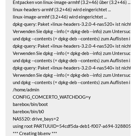
Entpacken von linux-image-armhf (3.2+46) über (3.2+46) ...

linux-headers-armhf (3.2+46) wird eingerichtet ...

linux-image-armhf (3.2+46) wird eingerichtet ...

dpkg-query: Paket »linux-headers-3.2.0-4-nas520« ist nicht ins
Verwenden Sie dpkg --info (= dpkg-deb --info) zum Untersuche
und dpkg --contents (= dpkg-deb --contents) zum Auflisten ihres
dpkg-query: Paket »linux-headers-3.2.0-4-nas520« ist nicht ins
Verwenden Sie dpkg --info (= dpkg-deb --info) zum Untersuche
und dpkg --contents (= dpkg-deb --contents) zum Auflisten ihres
dpkg-query: Paket »linux-headers-3.2.0-4-nas540« ist nicht ins
Verwenden Sie dpkg --info (= dpkg-deb --info) zum Untersuche
und dpkg --contents (= dpkg-deb --contents) zum Auflisten ihres
/home/admin

CONFIG_COMCERTO_WATCHDOG=y

barebox/bin/boot

barebox/bin/b0

NAS520: drive_bays=2

using root PARTUUID=54cdf5da-deb1-f007-a694-32880502
*** Creating bb.env ***
