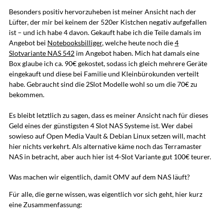
Besonders positiv hervorzuheben ist meiner Ansicht nach der
Lüfter, der mir bei keinem der 520er Kistchen negativ aufgefallen
ist – und ich habe 4 davon. Gekauft habe ich die Teile damals im
Angebot bei
Notebooksbilliger
, welche heute noch die
4
Slotvariante NAS 542
im Angebot haben. Mich hat damals eine
Box glaube ich ca. 90€ gekostet, sodass ich gleich mehrere Geräte
eingekauft und diese bei Familie und Kleinbürokunden verteilt
habe. Gebraucht sind die 2Slot Modelle wohl so um die 70€ zu
bekommen.
Es bleibt letztlich zu sagen, dass es meiner Ansicht nach für dieses
Geld eines der günstigsten 4 Slot NAS Systeme ist. Wer dabei
sowieso auf Open Media Vault & Debian Linux setzen will, macht
hier nichts verkehrt. Als alternative käme noch das Terramaster
NAS in betracht, aber auch hier ist 4-Slot Variante gut 100€ teurer.
Was machen wir eigentlich, damit OMV auf dem NAS läuft?
Für alle, die gerne wissen, was eigentlich vor sich geht, hier kurz
eine Zusammenfassung: