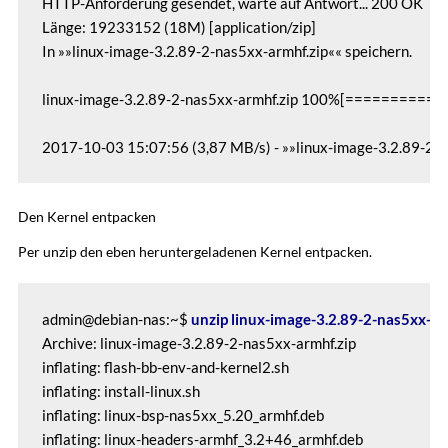
HTTP-Anforderung gesendet, warte auf Antwort... 200 OK

Länge: 19233152 (18M) [application/zip]

In »»linux-image-3.2.89-2-nas5xx-armhf.zip«« speichern.

linux-image-3.2.89-2-nas5xx-armhf.zip 100%[======
2017-10-03 15:07:56 (3,87 MB/s) - »»linux-image-3.2.89-2
Den Kernel entpacken
Per unzip den eben heruntergeladenen Kernel entpacken.
admin@debian-nas:~$ 
unzip linux-image-3.2.89-2-nas5xx-ar
Archive: linux-image-3.2.89-2-nas5xx-armhf.zip

inflating: flash-bb-env-and-kernel2.sh

inflating: install-linux.sh

inflating: linux-bsp-nas5xx_5.20_armhf.deb

inflating: linux-headers-armhf_3.2+46_armhf.deb
