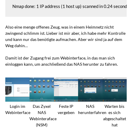
Nmap done: 1 IP address (1 host up) scanned in 0.24 seconds
Also eine menge offenes Zeug, was in einem Heimnetz nicht
zwingend schlimm ist. Lieber ist mir aber, ich habe mehr Kontrolle
und kann nur das benötigte aufmachen. Aber wir sind ja auf dem
Weg dahin…
Damit ist der Zugang frei zum Webinterface, in das man sich
einloggen kann, um anschließend das NAS herunter zu fahren.
Login im
Das Zyxel
Feste IP
NAS
Warten bis
Webinterface
NAS
vergeben
herunterfahren
es sich
Webinteraface
abgeschaltet
(NSM)
hat