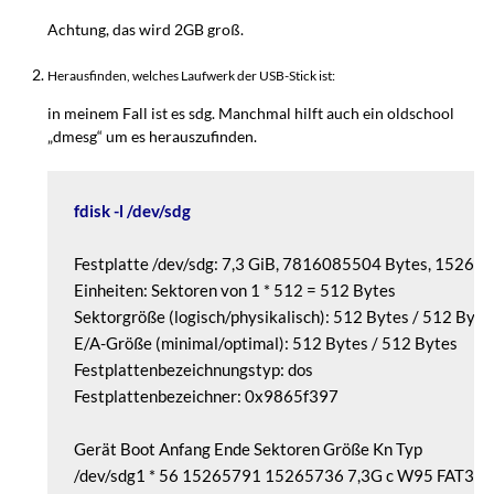
Achtung, das wird 2GB groß.
Herausfinden, welches Laufwerk der USB-Stick ist:
in meinem Fall ist es sdg. Manchmal hilft auch ein oldschool
„dmesg“ um es herauszufinden.
fdisk -l /dev/sdg
Festplatte /dev/sdg: 7,3 GiB, 7816085504 Bytes, 152657
Einheiten: Sektoren von 1 * 512 = 512 Bytes

Sektorgröße (logisch/physikalisch): 512 Bytes / 512 Bytes
E/A-Größe (minimal/optimal): 512 Bytes / 512 Bytes

Festplattenbezeichnungstyp: dos

Festplattenbezeichner: 0x9865f397

Gerät Boot Anfang Ende Sektoren Größe Kn Typ

/dev/sdg1 * 56 15265791 15265736 7,3G c W95 FAT32 