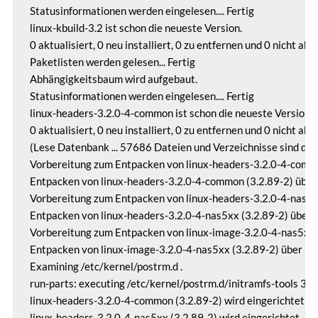
Statusinformationen werden eingelesen.... Fertig

linux-kbuild-3.2 ist schon die neueste Version.

0 aktualisiert, 0 neu installiert, 0 zu entfernen und 0 nicht aktua
Paketlisten werden gelesen... Fertig

Abhängigkeitsbaum wird aufgebaut.

Statusinformationen werden eingelesen.... Fertig

linux-headers-3.2.0-4-common ist schon die neueste Version.

0 aktualisiert, 0 neu installiert, 0 zu entfernen und 0 nicht aktua
(Lese Datenbank ... 57686 Dateien und Verzeichnisse sind derzei
Vorbereitung zum Entpacken von linux-headers-3.2.0-4-common
Entpacken von linux-headers-3.2.0-4-common (3.2.89-2) über (3
Vorbereitung zum Entpacken von linux-headers-3.2.0-4-nas5xx_
Entpacken von linux-headers-3.2.0-4-nas5xx (3.2.89-2) über (3.
Vorbereitung zum Entpacken von linux-image-3.2.0-4-nas5xx_3.
Entpacken von linux-image-3.2.0-4-nas5xx (3.2.89-2) über (3.2.
Examining /etc/kernel/postrm.d .

run-parts: executing /etc/kernel/postrm.d/initramfs-tools 3.
linux-headers-3.2.0-4-common (3.2.89-2) wird eingerichtet ...

linux-headers-3.2.0-4-nas5xx (3.2.89-2) wird eingerichtet ...
