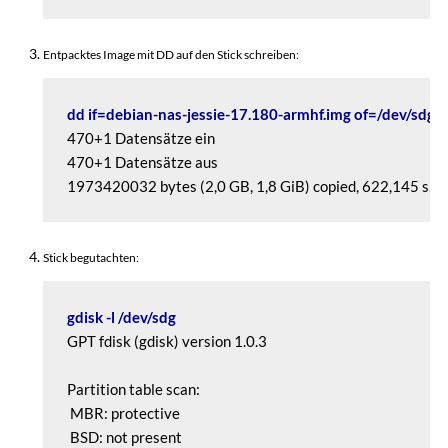
Entpacktes Image mit DD auf den Stick schreiben:
dd if=debian-nas-jessie-17.180-armhf.img of=/dev/sdg
470+1 Datensätze ein

470+1 Datensätze aus

1973420032 bytes (2,0 GB, 1,8 GiB) copied, 622,145 s, 3
Stick begutachten:
gdisk -l /dev/sdg
GPT fdisk (gdisk) version 1.0.3

Partition table scan:

 MBR: protective

 BSD: not present
