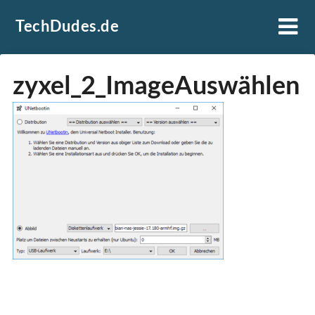
Skip
TechDudes.de
to
content
zyxel_2_ImageAuswählen