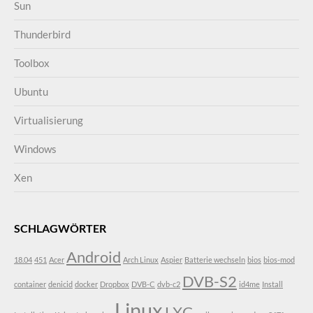
Sun
Thunderbird
Toolbox
Ubuntu
Virtualisierung
Windows
Xen
SCHLAGWÖRTER
Android
18.04
451
Acer
Arch Linux
Aspier
Batterie wechseln
bios
bios-mod
DVB-S2
container
denicid
docker
Dropbox
DVB-C
dvb-c2
id4me
Install
Linux
LXC