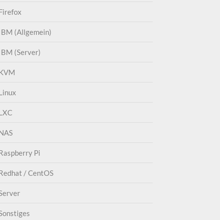
Firefox
IBM (Allgemein)
IBM (Server)
KVM
Linux
LXC
NAS
Raspberry Pi
Redhat / CentOS
Server
Sonstiges