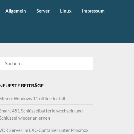
Allgemein
Server
Linux
Impressum
SUCHEN
NACH:
NEUESTE BEITRÄGE
Memo: Windows 11 offline Install
Smart 451 Schlüsselbatterie wechseln und
Schlüssel wieder anlernen
VDR Server im LXC-Container unter Proxmox