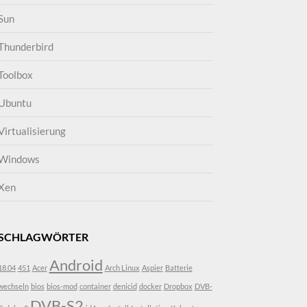
Sun
Thunderbird
Toolbox
Ubuntu
Virtualisierung
Windows
Xen
SCHLAGWÖRTER
Android
18.04
451
Acer
Arch Linux
Aspier
Batterie
wechseln
bios
bios-mod
container
denicid
docker
Dropbox
DVB-
DVB-S2