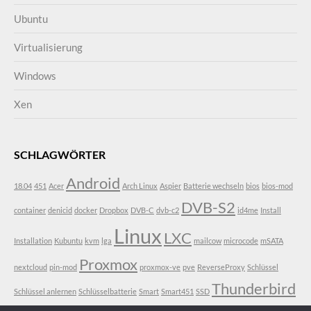
Ubuntu
Virtualisierung
Windows
Xen
SCHLAGWÖRTER
Android
18.04
451
Acer
Arch Linux
Aspier
Batterie wechseln
bios
bios-mod
DVB-S2
container
denicid
docker
Dropbox
DVB-C
dvb-c2
id4me
Install
Linux
LXC
Installation
Kubuntu
kvm
lga
mailcow
microcode
mSATA
Proxmox
nextcloud
pin-mod
proxmox-ve
pve
ReverseProxy
Schlüssel
Thunderbird
Schlüssel anlernen
Schlüsselbatterie
Smart
Smart451
SSD