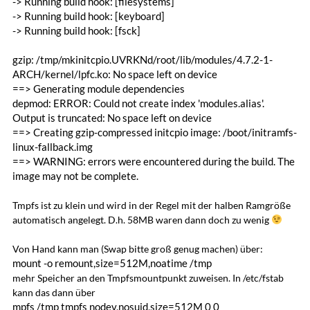
-> Running build hook: [filesystems]
-> Running build hook: [keyboard]
-> Running build hook: [fsck]
gzip: /tmp/mkinitcpio.UVRKNd/root/lib/modules/4.7.2-1-
ARCH/kernel/lpfc.ko: No space left on device
==> Generating module dependencies
depmod: ERROR: Could not create index 'modules.alias'.
Output is truncated: No space left on device
==> Creating gzip-compressed initcpio image: /boot/initramfs-
linux-fallback.img
==> WARNING: errors were encountered during the build. The
image may not be complete.
Tmpfs ist zu klein und wird in der Regel mit der halben Ramgröße
automatisch angelegt. D.h. 58MB waren dann doch zu wenig
Von Hand kann man (Swap bitte groß genug machen) über:
mount -o remount,size=512M,noatime /tmp
mehr Speicher an den Tmpfsmountpunkt zuweisen. In /etc/fstab
kann das dann über
mpfs /tmp tmpfs nodev,nosuid,size=512M 0 0