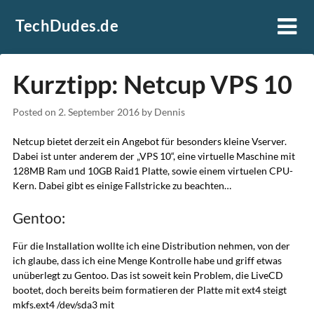
Skip
TechDudes.de
to
content
Kurztipp: Netcup VPS 10
Posted on
2. September 2016
by
Dennis
Netcup bietet derzeit ein Angebot für besonders kleine Vserver.
Dabei ist unter anderem der „VPS 10“, eine virtuelle Maschine mit
128MB Ram und 10GB Raid1 Platte, sowie einem virtuelen CPU-
Kern. Dabei gibt es einige Fallstricke zu beachten…
Gentoo:
Für die Installation wollte ich eine Distribution nehmen, von der
ich glaube, dass ich eine Menge Kontrolle habe und griff etwas
unüberlegt zu Gentoo. Das ist soweit kein Problem, die LiveCD
bootet, doch bereits beim formatieren der Platte mit ext4 steigt
mkfs.ext4 /dev/sda3 mit