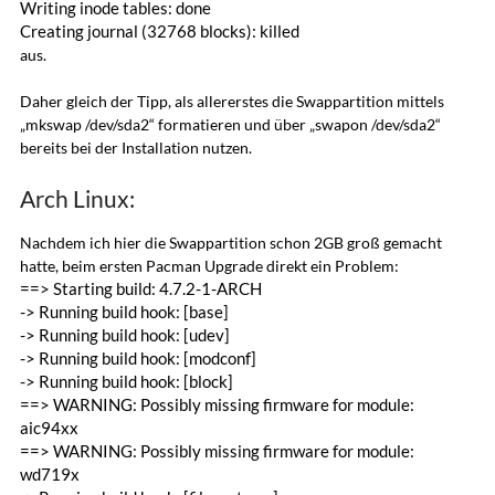
Writing inode tables: done
Creating journal (32768 blocks): killed
aus.
Daher gleich der Tipp, als allererstes die Swappartition mittels
„mkswap /dev/sda2“ formatieren und über „swapon /dev/sda2“
bereits bei der Installation nutzen.
Arch Linux:
Nachdem ich hier die Swappartition schon 2GB groß gemacht
hatte, beim ersten Pacman Upgrade direkt ein Problem:
==> Starting build: 4.7.2-1-ARCH
-> Running build hook: [base]
-> Running build hook: [udev]
-> Running build hook: [modconf]
-> Running build hook: [block]
==> WARNING: Possibly missing firmware for module:
aic94xx
==> WARNING: Possibly missing firmware for module:
wd719x