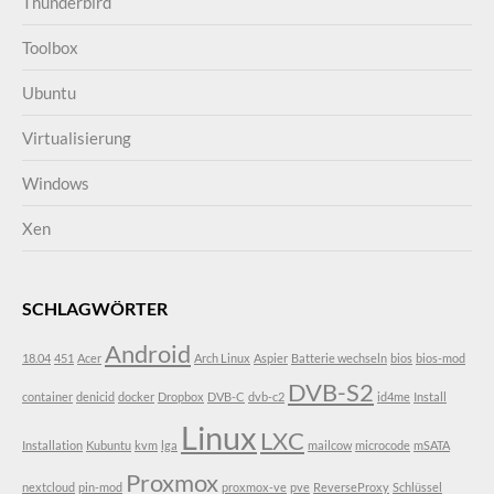
Thunderbird
Toolbox
Ubuntu
Virtualisierung
Windows
Xen
SCHLAGWÖRTER
Android
18.04
451
Acer
Arch Linux
Aspier
Batterie wechseln
bios
bios-mod
DVB-S2
container
denicid
docker
Dropbox
DVB-C
dvb-c2
id4me
Install
Linux
LXC
Installation
Kubuntu
kvm
lga
mailcow
microcode
mSATA
Proxmox
nextcloud
pin-mod
proxmox-ve
pve
ReverseProxy
Schlüssel