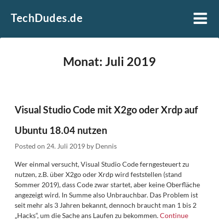
Skip
TechDudes.de
to
content
Monat:
Juli 2019
Visual Studio Code mit X2go oder Xrdp auf
Ubuntu 18.04 nutzen
Posted on
24. Juli 2019
by
Dennis
Wer einmal versucht, Visual Studio Code ferngesteuert zu
nutzen, z.B. über X2go oder Xrdp wird feststellen (stand
Sommer 2019), dass Code zwar startet, aber keine Oberfläche
angezeigt wird. In Summe also Unbrauchbar. Das Problem ist
seit mehr als 3 Jahren bekannt, dennoch braucht man 1 bis 2
„Hacks“, um die Sache ans Laufen zu bekommen.
Continue