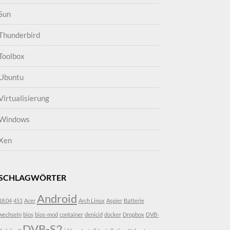
Sun
Thunderbird
Toolbox
Ubuntu
Virtualisierung
Windows
Xen
SCHLAGWÖRTER
Android
18.04
451
Acer
Arch Linux
Aspier
Batterie
wechseln
bios
bios-mod
container
denicid
docker
Dropbox
DVB-
DVB-S2