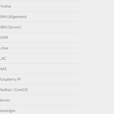
Firefox
IBM (Allgemein)
IBM (Server)
KVM
Linux
LXC
NAS
Raspberry Pi
Redhat / CentOS
Server
Sonstiges