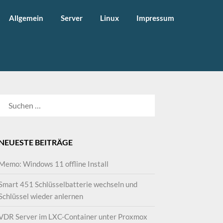
Allgemein
Server
Linux
Impressum
SUCHEN
NACH:
NEUESTE BEITRÄGE
Memo: Windows 11 offline Install
Smart 451 Schlüsselbatterie wechseln und
Schlüssel wieder anlernen
VDR Server im LXC-Container unter Proxmox