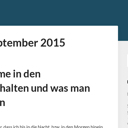
ptember 2015
me in den
halten und was man
n
 dass ich bis in die Nacht, bzw. in den Morgen hinein