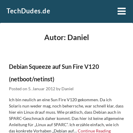
Skip
TechDudes.de
to
content
Autor:
Daniel
Debian Squeeze auf Sun Fire V120
(netboot/netinst)
Posted on
5. Januar 2012
by
Daniel
Ich bin neulich an eine Sun Fire V120 gekommen. Da ich
Solaris nun weder mag, noch beherrsche, war schnell klar, dass
hier ein Linux drauf muss. Wie praktisch, dass Debian auch in
SPARC-Geschmack daher kommt. Das hier ist keine allgemeine
Anleitung für „Linux auf SPARC“. Ich erzähle einfach, wie ich
das konkrete Vorhaben „Debian auf…
Continue Reading