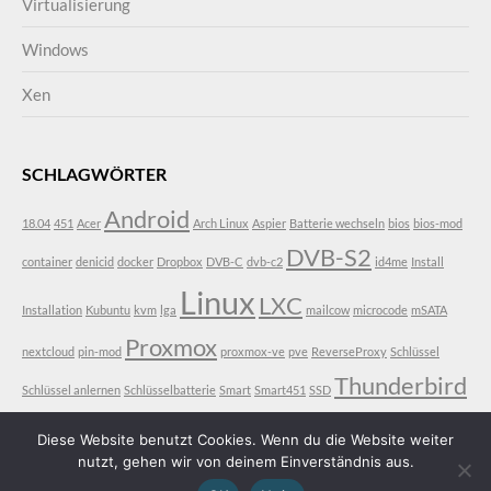
Virtualisierung
Windows
Xen
SCHLAGWÖRTER
Android
18.04
451
Acer
Arch Linux
Aspier
Batterie wechseln
bios
bios-mod
DVB-S2
container
denicid
docker
Dropbox
DVB-C
dvb-c2
id4me
Install
Linux
LXC
Installation
Kubuntu
kvm
lga
mailcow
microcode
mSATA
Proxmox
nextcloud
pin-mod
proxmox-ve
pve
ReverseProxy
Schlüssel
Thunderbird
Schlüssel anlernen
Schlüsselbatterie
Smart
Smart451
SSD
VDR
Ubuntu
V3-771
V3-771G
vt-d
Diese Website benutzt Cookies. Wenn du die Website weiter
nutzt, gehen wir von deinem Einverständnis aus.