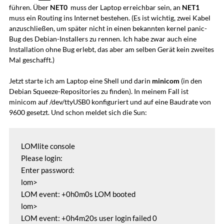
führen. Über
NET0
muss der Laptop erreichbar sein, an
NET1
muss ein Routing ins Internet bestehen. (Es ist wichtig, zwei Kabel
anzuschließen, um später nicht in einen bekannten kernel panic-
Bug des Debian-Installers zu rennen. Ich habe zwar auch eine
Installation ohne Bug erlebt, das aber am selben Gerät kein zweites
Mal geschafft.)
Jetzt starte ich am Laptop eine Shell und darin
minicom
(in den
Debian Squeeze-Repositories zu finden). In meinem Fall ist
minicom auf /dev/ttyUSB0 konfiguriert und auf eine Baudrate von
9600 gesetzt. Und schon meldet sich die Sun:
LOMlite console

Please login:

Enter password:

lom>

LOM event: +0h0m0s LOM booted

lom>

LOM event: +0h4m20s user login failed 0
