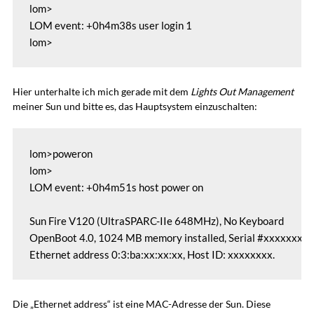
lom>

LOM event: +0h4m38s user login 1

lom>
Hier unterhalte ich mich gerade mit dem
Lights Out Management
meiner Sun und bitte es, das Hauptsystem einzuschalten:
lom>poweron

lom>

LOM event: +0h4m51s host power on

Sun Fire V120 (UltraSPARC-IIe 648MHz), No Keyboard

OpenBoot 4.0, 1024 MB memory installed, Serial #xxxxxxxx.

Ethernet address 0:3:ba:xx:xx:xx, Host ID: xxxxxxxx.
Die „Ethernet address“ ist eine MAC-Adresse der Sun. Diese