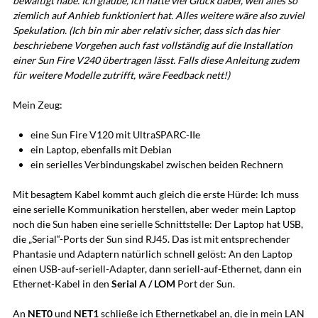
bewältigt habe. Ich glaube, ich hatte viel Glück dabei, weil alles so
ziemlich auf Anhieb funktioniert hat. Alles weitere wäre also zuviel
Spekulation. (Ich bin mir aber relativ sicher, dass sich das hier
beschriebene Vorgehen auch fast vollständig auf die Installation
einer Sun Fire V240 übertragen lässt. Falls diese Anleitung zudem
für weitere Modelle zutrifft, wäre Feedback nett!)
Mein Zeug:
eine Sun Fire V120 mit UltraSPARC-IIe
ein Laptop, ebenfalls mit Debian
ein serielles Verbindungskabel zwischen beiden Rechnern
Mit besagtem Kabel kommt auch gleich die erste Hürde: Ich muss
eine serielle Kommunikation herstellen, aber weder mein Laptop
noch die Sun haben eine serielle Schnittstelle: Der Laptop hat USB,
die „Serial“-Ports der Sun sind RJ45. Das ist mit entsprechender
Phantasie und Adaptern natürlich schnell gelöst: An den Laptop
einen USB-auf-seriell-Adapter, dann seriell-auf-Ethernet, dann ein
Ethernet-Kabel in den
Serial A / LOM
Port der Sun.
An
NET0
und
NET1
schließe ich Ethernetkabel an, die in mein LAN