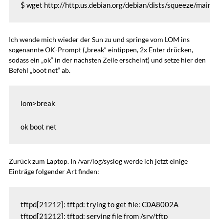
$ wget http://http.us.debian.org/debian/dists/squeeze/main/
Ich wende mich wieder der Sun zu und springe vom LOM ins
sogenannte OK-Prompt („break“ eintippen, 2x Enter drücken,
sodass ein „ok“ in der nächsten Zeile erscheint) und setze hier den
Befehl „boot net“ ab.
lom>break

ok boot net
Zurück zum Laptop. In /var/log/syslog werde ich jetzt einige
Einträge folgender Art finden:
tftpd[21212]: tftpd: trying to get file: C0A8002A

tftpd[21212]: tftpd: serving file from /srv/tftp