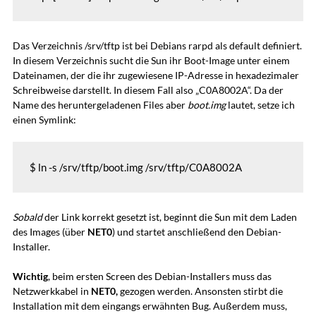
Das Verzeichnis /srv/tftp ist bei Debians rarpd als default definiert.
In diesem Verzeichnis sucht die Sun ihr Boot-Image unter einem
Dateinamen, der die ihr zugewiesene IP-Adresse in hexadezimaler
Schreibweise darstellt. In diesem Fall also „C0A8002A“. Da der
Name des heruntergeladenen Files aber
boot.img
lautet, setze ich
einen Symlink:
$ ln -s /srv/tftp/boot.img /srv/tftp/C0A8002A
Sobald
der Link korrekt gesetzt ist, beginnt die Sun mit dem Laden
des Images (über
NET0
) und startet anschließend den Debian-
Installer.
Wichtig
, beim ersten Screen des Debian-Installers muss das
Netzwerkkabel in
NET0,
gezogen werden. Ansonsten stirbt die
Installation mit dem eingangs erwähnten Bug. Außerdem muss,