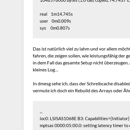
1048576000 bytes (1.0 GB) copied, 74.7437 s,
real    1m14.745s

user    0m0.009s

sys     0m0.807s
Das ist natürlich viel zu lahm und vor allem möch
fahren, die zeigen sollen, wie leistungsfähig der
in dem Fall das gesamte Setup nicht überzeugen. 
kleines Log…
In dmesg sehe ich, dass der Schreibcache disable
vermute ich doch ein Rebuild des Arrays oder Äh
...

ioc0: LSISAS1068E B3: Capabilities={Initiator}

mptsas 0000:05:00.0: setting latency timer to 