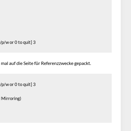
/p/w or 0 to quit] 3
mal auf die Seite für Referenzzwecke gepackt.
p/w or 0 to quit] 3

 Mirroring)
