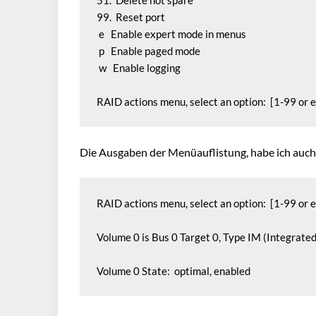
51.  Delete hot spare

99.  Reset port

 e   Enable expert mode in menus

 p   Enable paged mode

 w   Enable logging

RAID actions menu, select an option:  [1-99 or e
Die Ausgaben der Menüauflistung, habe ich auch 
RAID actions menu, select an option:  [1-99 or e/
Volume 0 is Bus 0 Target 0, Type IM (Integrated
Volume 0 State:  optimal, enabled