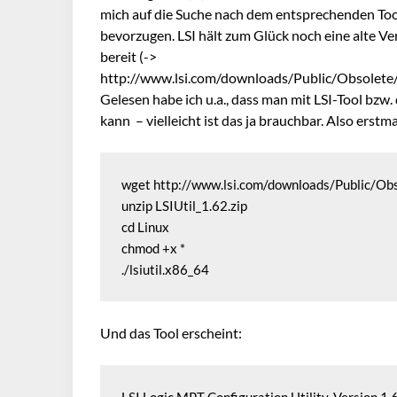
mich auf die Suche nach dem entsprechenden Tool.
bevorzugen. LSI hält zum Glück noch eine alte V
bereit (->
http://www.lsi.com/downloads/Public/Obsolet
Gelesen habe ich u.a., dass man mit LSI-Tool bzw
kann – vielleicht ist das ja brauchbar. Also erstma
wget http://www.lsi.com/downloads/Public/O
unzip LSIUtil_1.62.zip

cd Linux

chmod +x *

./lsiutil.x86_64
Und das Tool erscheint: