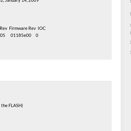
62, January 14, 2009

T Rev  Firmware Rev  IOC

5      01185e00     0

 the FLASH)

    
