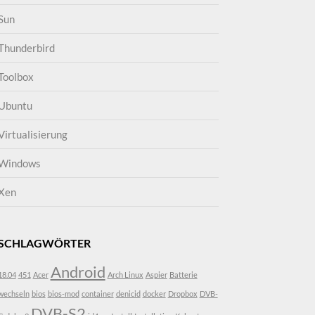
Sun
Thunderbird
Toolbox
Ubuntu
Virtualisierung
Windows
Xen
SCHLAGWÖRTER
Android
18.04
451
Acer
Arch Linux
Aspier
Batterie
wechseln
bios
bios-mod
container
denicid
docker
Dropbox
DVB-
DVB-S2