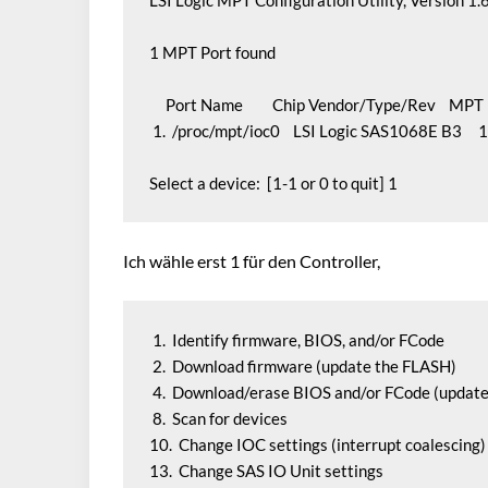
LSI Logic MPT Configuration Utility, Version 1.
1 MPT Port found

     Port Name         Chip Vendor/Type/Rev    MP
 1.  /proc/mpt/ioc0    LSI Logic SAS1068E B3     10
Select a device:  [1-1 or 0 to quit] 1
Ich wähle erst 1 für den Controller,
 1.  Identify firmware, BIOS, and/or FCode

 2.  Download firmware (update the FLASH) 

 4.  Download/erase BIOS and/or FCode (update
 8.  Scan for devices                                   

10.  Change IOC settings (interrupt coalescing)     
13.  Change SAS IO Unit settings                        
