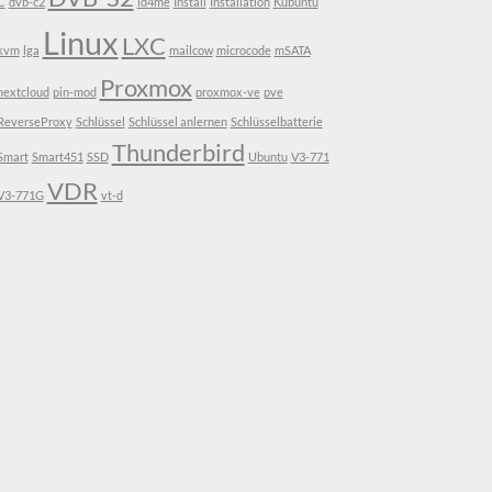
C
dvb-c2
id4me
Install
Installation
Kubuntu
Linux
LXC
kvm
lga
mailcow
microcode
mSATA
Proxmox
nextcloud
pin-mod
proxmox-ve
pve
ReverseProxy
Schlüssel
Schlüssel anlernen
Schlüsselbatterie
Thunderbird
Smart
Smart451
SSD
Ubuntu
V3-771
VDR
V3-771G
vt-d