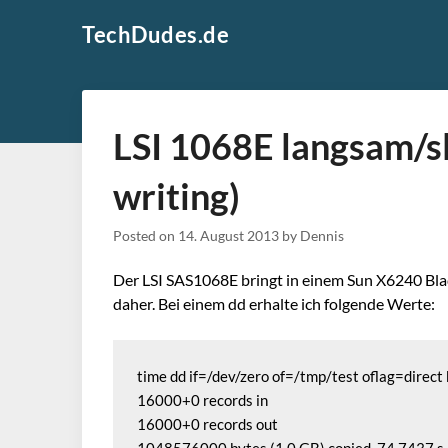
Skip
TechDudes.de
to
content
LSI 1068E langsam/s
writing)
Posted on
14. August 2013
by
Dennis
Der LSI SAS1068E bringt in einem Sun X6240 Bla
daher. Bei einem dd erhalte ich folgende Werte:
time dd if=/dev/zero of=/tmp/test oflag=direc
16000+0 records in

16000+0 records out
