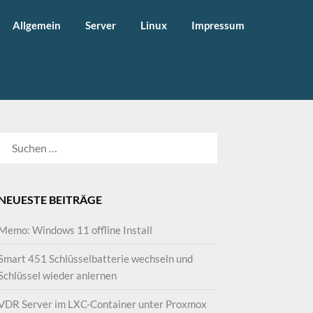
Allgemein
Server
Linux
Impressum
SUCHEN
NACH:
NEUESTE BEITRÄGE
Memo: Windows 11 offline Install
Smart 451 Schlüsselbatterie wechseln und
Schlüssel wieder anlernen
VDR Server im LXC-Container unter Proxmox