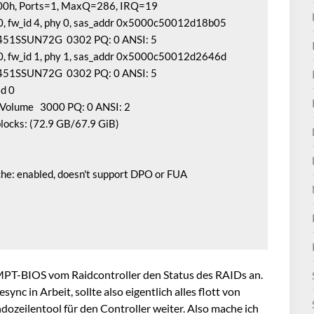
00h, Ports=1, MaxQ=286, IRQ=19

 0, fw_id 4, phy 0, sas_addr 0x5000c50012d18b05

73451SSUN72G  0302 PQ: 0 ANSI: 5

 0, fw_id 1, phy 1, sas_addr 0x5000c50012d2646d

73451SSUN72G  0302 PQ: 0 ANSI: 5

d 0

 Volume   3000 PQ: 0 ANSI: 2

locks: (72.9 GB/67.9 GiB)

ache: enabled, doesn't support DPO or FUA

 MPT-BIOS vom Raidcontroller den Status des RAIDs an.
sync in Arbeit, sollte also eigentlich alles flott von
andozeilentool für den Controller weiter. Also mache ich