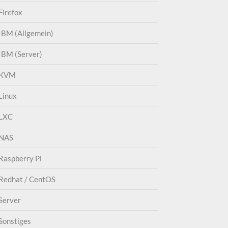
Firefox
IBM (Allgemein)
IBM (Server)
KVM
Linux
LXC
NAS
Raspberry Pi
Redhat / CentOS
Server
Sonstiges