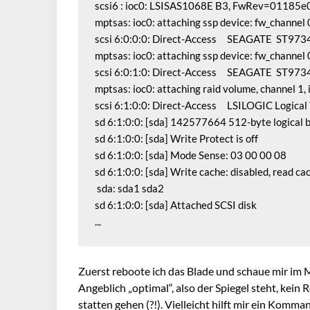
scsi6 : ioc0: LSISAS1068E B3, FwRev=01185e
mptsas: ioc0: attaching ssp device: fw_channel
scsi 6:0:0:0: Direct-Access     SEAGATE  ST9
mptsas: ioc0: attaching ssp device: fw_channel
scsi 6:0:1:0: Direct-Access     SEAGATE  ST9
mptsas: ioc0: attaching raid volume, channel 1, i
scsi 6:1:0:0: Direct-Access     LSILOGIC Logical
sd 6:1:0:0: [sda] 142577664 512-byte logical b
sd 6:1:0:0: [sda] Write Protect is off

sd 6:1:0:0: [sda] Mode Sense: 03 00 00 08

sd 6:1:0:0: [sda] Write cache: disabled, read c
 sda: sda1 sda2

sd 6:1:0:0: [sda] Attached SCSI disk

...
Zuerst reboote ich das Blade und schaue mir im
Angeblich „optimal“, also der Spiegel steht, kein Re
statten gehen (?!). Vielleicht hilft mir ein Komm