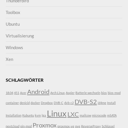
Thunderbird
Toolbox
Ubuntu
Virtualisierung
Windows
Xen
SCHLAGWÖRTER
Android
18.04
451
Acer
Arch Linux
Aspier
Batterie wechseln
bios
bios-mod
DVB-S2
container
denicid
docker
Dropbox
DVB-C
dvb-c2
id4me
Install
Linux
LXC
Installation
Kubuntu
kvm
lga
mailcow
microcode
mSATA
Proxmox
nextcloud
pin-mod
proxmox-ve
pve
ReverseProxy
Schlüssel