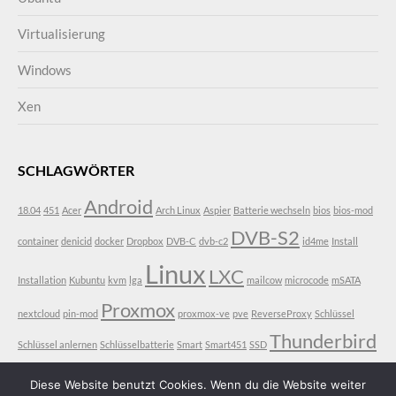
Virtualisierung
Windows
Xen
SCHLAGWÖRTER
Android
18.04
451
Acer
Arch Linux
Aspier
Batterie wechseln
bios
bios-mod
DVB-S2
container
denicid
docker
Dropbox
DVB-C
dvb-c2
id4me
Install
Linux
LXC
Installation
Kubuntu
kvm
lga
mailcow
microcode
mSATA
Proxmox
nextcloud
pin-mod
proxmox-ve
pve
ReverseProxy
Schlüssel
Thunderbird
Schlüssel anlernen
Schlüsselbatterie
Smart
Smart451
SSD
VDR
Ubuntu
V3-771
V3-771G
vt-d
Diese Website benutzt Cookies. Wenn du die Website weiter