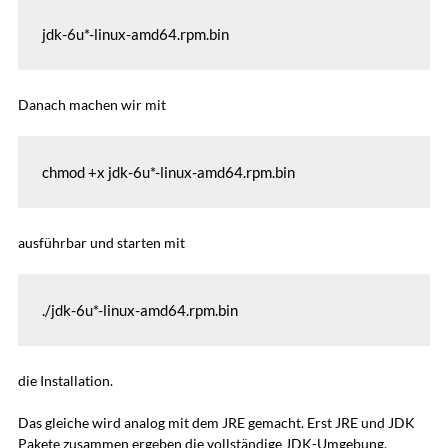
jdk-6u*-linux-amd64.rpm.bin
Danach machen wir mit
chmod +x jdk-6u*-linux-amd64.rpm.bin
ausführbar und starten mit
./jdk-6u*-linux-amd64.rpm.bin
die Installation.
Das gleiche wird analog mit dem JRE gemacht. Erst JRE und JDK
Pakete zusammen ergeben die vollständige JDK-Umgebung.