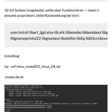
32-bit System (ungetestet, sollte aber funktionieren -> wenn´s
jemand ausprobiert, bitte Rückmeldung bei mir):
yum install libart_lgpl alsa-lib atk libbonobo libbonoboui libg
libgnomeprintui22 libgnomeui libxkbfile libXp libXScrnSaver li
Installlog:
tar -xvf lotus_notes852_linux_DE.tar
./notes.de.sh