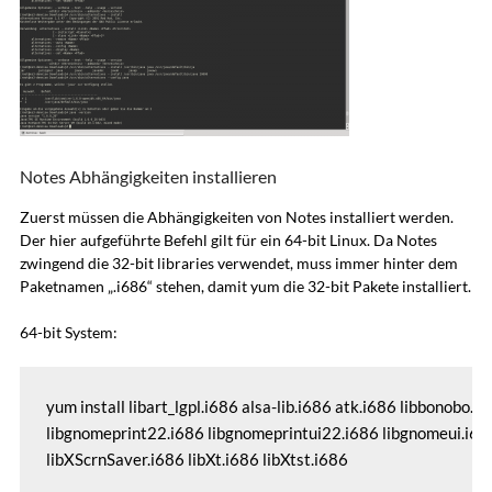
Notes Abhängigkeiten installieren
Zuerst müssen die Abhängigkeiten von Notes installiert werden.
Der hier aufgeführte Befehl gilt für ein 64-bit Linux. Da Notes
zwingend die 32-bit libraries verwendet, muss immer hinter dem
Paketnamen „.i686“ stehen, damit yum die 32-bit Pakete installiert.
64-bit System:
yum install libart_lgpl.i686 alsa-lib.i686 atk.i686 libbonobo.i
libgnomeprint22.i686 libgnomeprintui22.i686 libgnomeui.i686 
libXScrnSaver.i686 libXt.i686 libXtst.i686