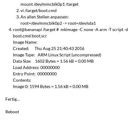
mount /dev/mmcblk0p1 /target
vi /target/boot.cmd
An allen Stellen anpassen:
root=/dev/mmcblk0p2 -> root=/dev/sda1
root@bananapi /target # mkimage -C none -A arm -T script -d
boot.cmd boot.scr
Image Name:
Created: Thu Aug 25 21:40:43 2016
Image Type: ARM Linux Script (uncompressed)
Data Size: 1602 Bytes = 1.56 kB = 0.00 MB
Load Address: 00000000
Entry Point: 00000000
Contents:
Image 0: 1594 Bytes = 1.56 kB = 0.00 MB
Fertig…
Reboot