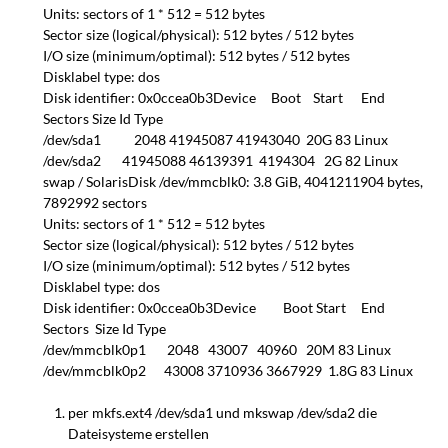
Units: sectors of 1 * 512 = 512 bytes
Sector size (logical/physical): 512 bytes / 512 bytes
I/O size (minimum/optimal): 512 bytes / 512 bytes
Disklabel type: dos
Disk identifier: 0x0ccea0b3Device Boot Start End
Sectors Size Id Type
/dev/sda1 2048 41945087 41943040 20G 83 Linux
/dev/sda2 41945088 46139391 4194304 2G 82 Linux
swap / SolarisDisk /dev/mmcblk0: 3.8 GiB, 4041211904 bytes,
7892992 sectors
Units: sectors of 1 * 512 = 512 bytes
Sector size (logical/physical): 512 bytes / 512 bytes
I/O size (minimum/optimal): 512 bytes / 512 bytes
Disklabel type: dos
Disk identifier: 0x0ccea0b3Device Boot Start End
Sectors Size Id Type
/dev/mmcblk0p1 2048 43007 40960 20M 83 Linux
/dev/mmcblk0p2 43008 3710936 3667929 1.8G 83 Linux
per mkfs.ext4 /dev/sda1 und mkswap /dev/sda2 die
Dateisysteme erstellen