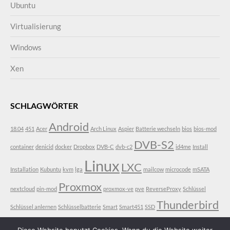
Ubuntu
Virtualisierung
Windows
Xen
SCHLAGWÖRTER
Android
18.04
451
Acer
Arch Linux
Aspier
Batterie wechseln
bios
bios-mod
DVB-S2
container
denicid
docker
Dropbox
DVB-C
dvb-c2
id4me
Install
Linux
LXC
Installation
Kubuntu
kvm
lga
mailcow
microcode
mSATA
Proxmox
nextcloud
pin-mod
proxmox-ve
pve
ReverseProxy
Schlüssel
Thunderbird
Schlüssel anlernen
Schlüsselbatterie
Smart
Smart451
SSD
VDR
Ubuntu
V3-771
V3-771G
vt-d