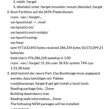
mkdir /target
/dev/sda1 unter /target mounten: mount /dev/sda1 /target
Root Partition auf die SATA Platte klonen:
...
rsync -vax / /target/
var/spool/mail -> ../mail
var/spool/cron/
var/spool/cron/crontabs/
var/spool/rsyslog/
var/tmp/
sent 977,632,843 bytes received 286,334 bytes 10,572,099.21
bytes/sec
total size is 976,386,228 speedup is 1.00
rsync -vax / /target/ 31.16s user 36.92s system 74% cpu
1:31.38 total
Jetzt kommt der neure Part. Das Bootimage muss angepasst
werden, dazu benötigen wir Pakete:
root@bananapi /target # apt-get install u-boot-tools
Reading package lists… Done
Building dependency tree
Reading state information… Done
The following NEW packages will be installed:
u-boot-tools