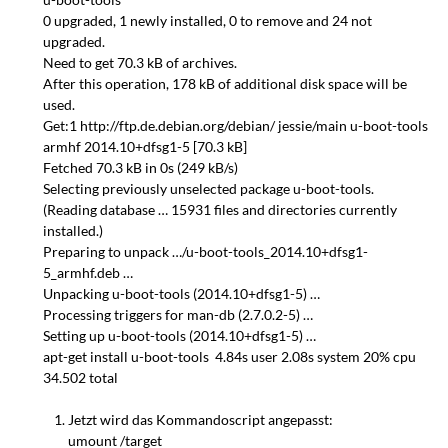
0 upgraded, 1 newly installed, 0 to remove and 24 not
upgraded.
Need to get 70.3 kB of archives.
After this operation, 178 kB of additional disk space will be
used.
Get:1 http://ftp.de.debian.org/debian/ jessie/main u-boot-tools
armhf 2014.10+dfsg1-5 [70.3 kB]
Fetched 70.3 kB in 0s (249 kB/s)
Selecting previously unselected package u-boot-tools.
(Reading database … 15931 files and directories currently
installed.)
Preparing to unpack …/u-boot-tools_2014.10+dfsg1-
5_armhf.deb …
Unpacking u-boot-tools (2014.10+dfsg1-5) …
Processing triggers for man-db (2.7.0.2-5) …
Setting up u-boot-tools (2014.10+dfsg1-5) …
apt-get install u-boot-tools 4.84s user 2.08s system 20% cpu
34.502 total
Jetzt wird das Kommandoscript angepasst:
umount /target