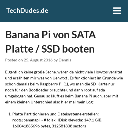
Skip
TechDudes.de
to
content
Banana Pi von SATA
Platte / SSD booten
Posted on
25. August 2016
by
Dennis
Eigentlich keine große Sache, wären da nicht viele Howtos veraltet
und erzählten mir was von Uenv.txt . Es funktioniert im Grunde wie
schon damals beim Raspberry Pi (1), wo man die SD-Karte nur
noch für den Bootloader brauchte und dann root auf sda
umgebogen hat. Genau so läuft es beim Banana Pi auch, aber mit
einem kleinen Unterschied also hier mal mein Log:
Platte Partitionieren und Dateisysteme erstellen:
root@bananapi ~ # fdisk -lDisk /dev/sda: 149.1 GiB,
160041885696 bytes, 312581808 sectors