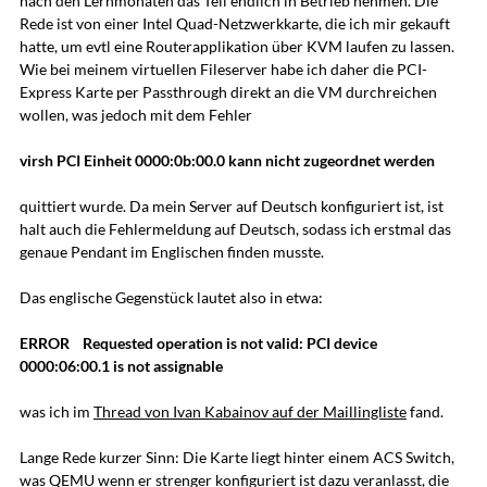
nach den Lernmonaten das Teil endlich in Betrieb nehmen. Die
Rede ist von einer Intel Quad-Netzwerkkarte, die ich mir gekauft
hatte, um evtl eine Routerapplikation über KVM laufen zu lassen.
Wie bei meinem virtuellen Fileserver habe ich daher die PCI-
Express Karte per Passthrough direkt an die VM durchreichen
wollen, was jedoch mit dem Fehler
virsh PCI Einheit 0000:0b:00.0 kann nicht zugeordnet werden
quittiert wurde. Da mein Server auf Deutsch konfiguriert ist, ist
halt auch die Fehlermeldung auf Deutsch, sodass ich erstmal das
genaue Pendant im Englischen finden musste.
Das englische Gegenstück lautet also in etwa:
ERROR Requested operation is not valid: PCI device
0000:06:00.1 is not assignable
was ich im
Thread von Ivan Kabainov auf der Maillingliste
fand.
Lange Rede kurzer Sinn: Die Karte liegt hinter einem ACS Switch,
was QEMU wenn er strenger konfiguriert ist dazu veranlasst, die