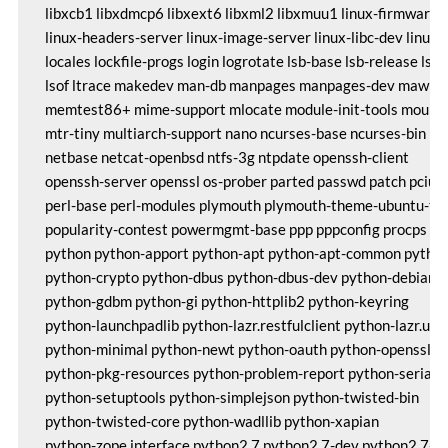
 libxcb1 libxdmcp6 libxext6 libxml2 libxmuu1 linux-firmware

 linux-headers-server linux-image-server linux-libc-dev linux-s
 locales lockfile-progs login logrotate lsb-base lsb-release lshw
 lsof ltrace makedev man-db manpages manpages-dev mawk m
 memtest86+ mime-support mlocate module-init-tools mount m
 mtr-tiny multiarch-support nano ncurses-base ncurses-bin net
 netbase netcat-openbsd ntfs-3g ntpdate openssh-client

 openssh-server openssl os-prober parted passwd patch pciutils
 perl-base perl-modules plymouth plymouth-theme-ubuntu-tex
 popularity-contest powermgmt-base ppp pppconfig procps psm
 python python-apport python-apt python-apt-common python
 python-crypto python-dbus python-dbus-dev python-debian p
 python-gdbm python-gi python-httplib2 python-keyring

 python-launchpadlib python-lazr.restfulclient python-lazr.uri

 python-minimal python-newt python-oauth python-openssl p
 python-pkg-resources python-problem-report python-serial

 python-setuptools python-simplejson python-twisted-bin

 python-twisted-core python-wadllib python-xapian

 python-zope.interface python2.7 python2.7-dev python2.7-mi