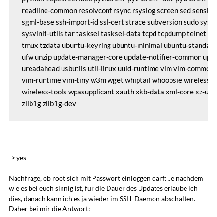
 readline-common resolvconf rsync rsyslog screen sed sensible-
 sgml-base ssh-import-id ssl-cert strace subversion sudo sysv-
 sysvinit-utils tar tasksel tasksel-data tcpd tcpdump telnet tim
 tmux tzdata ubuntu-keyring ubuntu-minimal ubuntu-standard 
 ufw unzip update-manager-core update-notifier-common upsta
 ureadahead usbutils util-linux uuid-runtime vim vim-common

 vim-runtime vim-tiny w3m wget whiptail whoopsie wireless-r
 wireless-tools wpasupplicant xauth xkb-data xml-core xz-utils
 zlib1g zlib1g-dev
-> yes
Nachfrage, ob root sich mit Passwort einloggen darf: Je nachdem
wie es bei euch sinnig ist, für die Dauer des Updates erlaube ich
dies, danach kann ich es ja wieder im SSH-Daemon abschalten.
Daher bei mir die Antwort: