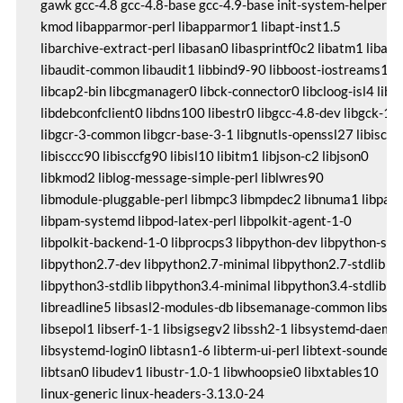
 gawk gcc-4.8 gcc-4.8-base gcc-4.9-base init-system-helpers i
 kmod libapparmor-perl libapparmor1 libapt-inst1.5

 libarchive-extract-perl libasan0 libasprintf0c2 libatm1 libato
 libaudit-common libaudit1 libbind9-90 libboost-iostreams1.54
 libcap2-bin libcgmanager0 libck-connector0 libcloog-isl4 libdb
 libdebconfclient0 libdns100 libestr0 libgcc-4.8-dev libgck-1-0
 libgcr-3-common libgcr-base-3-1 libgnutls-openssl27 libisc95

 libisccc90 libisccfg90 libisl10 libitm1 libjson-c2 libjson0

 libkmod2 liblog-message-simple-perl liblwres90

 libmodule-pluggable-perl libmpc3 libmpdec2 libnuma1 libpam-
 libpam-systemd libpod-latex-perl libpolkit-agent-1-0

 libpolkit-backend-1-0 libprocps3 libpython-dev libpython-stdli
 libpython2.7-dev libpython2.7-minimal libpython2.7-stdlib

 libpython3-stdlib libpython3.4-minimal libpython3.4-stdlib

 libreadline5 libsasl2-modules-db libsemanage-common libse
 libsepol1 libserf-1-1 libsigsegv2 libssh2-1 libsystemd-daemon
 libsystemd-login0 libtasn1-6 libterm-ui-perl libtext-soundex-p
 libtsan0 libudev1 libustr-1.0-1 libwhoopsie0 libxtables10

 linux-generic linux-headers-3.13.0-24
