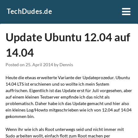
Skip
TechDudes.de
to
content
Update Ubuntu 12.04 auf
14.04
Posted on
25. April 2014
by
Dennis
Heute die etwas erweiterte Variante der Updateprozedur. Ubuntu
14.04 LTS ist erschienen und so wollte ich mein System
auffrischen. Eigentlich ist das Update erst für Juli vorgesehen, aber
auf einem kleinen Testserver empfinde ich das nicht als
problematisch. Daher habe ich das Update gemacht und hier also
ein kleines Log/Howto mitgeschrieben wie ich von 12.04 auf 14.04
gekommen bin.
Wenn ihr wie ich als Root unterwegs seid und nicht immer mit
Sudo arbeiten wollt, einfach flott zum Root machen per