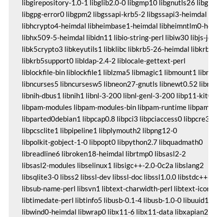
 libgirepository-1.0-1 libglib2.0-0 libgmp10 libgnutls26 libgom
 libgpg-error0 libgpm2 libgssapi-krb5-2 libgssapi3-heimdal

 libhcrypto4-heimdal libheimbase1-heimdal libheimntlm0-heim
 libhx509-5-heimdal libidn11 libio-string-perl libiw30 libjs-jqu
 libk5crypto3 libkeyutils1 libklibc libkrb5-26-heimdal libkrb5-
 libkrb5support0 libldap-2.4-2 liblocale-gettext-perl

 liblockfile-bin liblockfile1 liblzma5 libmagic1 libmount1 libmpf
 libncurses5 libncursesw5 libneon27-gnutls libnewt0.52 libnfn
 libnih-dbus1 libnih1 libnl-3-200 libnl-genl-3-200 libp11-kit0

 libpam-modules libpam-modules-bin libpam-runtime libpam0g
 libparted0debian1 libpcap0.8 libpci3 libpciaccess0 libpcre3

 libpcsclite1 libpipeline1 libplymouth2 libpng12-0

 libpolkit-gobject-1-0 libpopt0 libpython2.7 libquadmath0

 libreadline6 libroken18-heimdal librtmp0 libsasl2-2

 libsasl2-modules libselinux1 libsigc++-2.0-0c2a libslang2

 libsqlite3-0 libss2 libssl-dev libssl-doc libssl1.0.0 libstdc++6

 libsub-name-perl libsvn1 libtext-charwidth-perl libtext-iconv-
 libtimedate-perl libtinfo5 libusb-0.1-4 libusb-1.0-0 libuuid1

 libwind0-heimdal libwrap0 libx11-6 libx11-data libxapian22 l