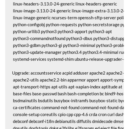
 linux-headers-3.13.0-24-generic linux-headers-generic

 linux-image-3.13.0-24-generic linux-image-extra-3.13.0-24-g
 linux-image-generic ncurses-term openssh-sftp-server policyk
 python-configobj python-requests python-secretstorage pytho
 python-urllib3 python3 python3-apport python3-apt

 python3-commandnotfound python3-dbus python3-distupgra
 python3-gdbm python3-gi python3-minimal python3-problem-
 python3-update-manager python3.4 python3.4-minimal run-o
 systemd-services systemd-shim ubuntu-release-upgrader-cor
Upgrade: accountsservice acpid adduser apache2 apache2-m
 apache2-utils apache2.2-bin apparmor apport apport-sympto
 apt-transport-https apt-utils apt-xapian-index aptitude at

 base-files base-passwd bash bash-completion bc bind9-host bin
 bsdmainutils bsdutils busybox-initramfs busybox-static byobu
 ca-certificates command-not-found command-not-found-data

 console-setup coreutils cpio cpp cpp-4.6 crda cron curl dash db
 debconf debconf-i18n debianutils diffutils dmidecode dmsetup
 dnsutils dosfstools dpkg e2fslibs e2fsprogs ed eject file finduti