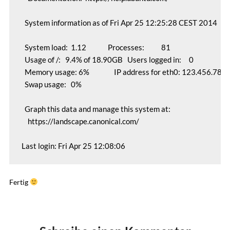
  System information as of Fri Apr 25 12:25:28 CEST 2014

  System load:  1.12              Processes:           81

  Usage of /:   9.4% of 18.90GB   Users logged in:     0

  Memory usage: 6%                IP address for eth0: 123.456.789.
  Swap usage:   0%

  Graph this data and manage this system at:

    https://landscape.canonical.com/

Fertig