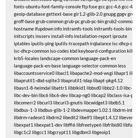
 fonts-ubuntu-font-family-console ftp fuse gcc gcc-4.6 gcc-4.6-
 geoip-database gettext-base gir1.2-glib-2.0 gnupg gpgv grep

 groff-base grub-common grub-pc grub-pc-bin grub2-common g
 hostname ifupdown info initramfs-tools initramfs-tools-bin

 initscripts insserv install-info installation-report iproute

 iptables iputils-ping iputils-tracepath irqbalance isc-dhcp-clien
 isc-dhcp-common iso-codes kbd keyboard-configuration klibc-u
 krb5-locales landscape-common language-pack-en

 language-pack-en-base language-selector-common less

 libaccountsservice0 libacl1 libapache2-mod-wsgi libapr1 libap
 libaprutil1-dbd-sqlite3 libaprutil1-ldap libapt-pkg4.12

 libasn1-8-heimdal libattr1 libblkid1 libbsd0 libbz2-1.0 libc-bin
 libc-dev-bin libc6 libc6-dev libcap-ng0 libcap2 libclass-isa-perl
 libcomerr2 libcurl3 libcurl3-gnutls libcwidget3 libdb5.1

 libdbus-1-3 libdbus-glib-1-2 libdevmapper1.02.1 libdrm-intel1
 libdrm-radeon1 libdrm2 libedit2 libelf1 libept1.4.12 libevent-
 libexpat1 libexpat1-dev libffi6 libfreetype6 libfribidi0 libfuse2
 libgc1c2 libgcc1 libgcrypt11 libgdbm3 libgeoip1
