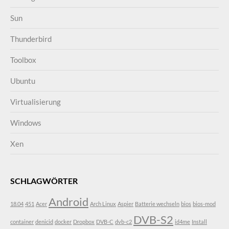
Sun
Thunderbird
Toolbox
Ubuntu
Virtualisierung
Windows
Xen
SCHLAGWÖRTER
Android
18.04
451
Acer
Arch Linux
Aspier
Batterie wechseln
bios
bios-mod
DVB-S2
container
denicid
docker
Dropbox
DVB-C
dvb-c2
id4me
Install