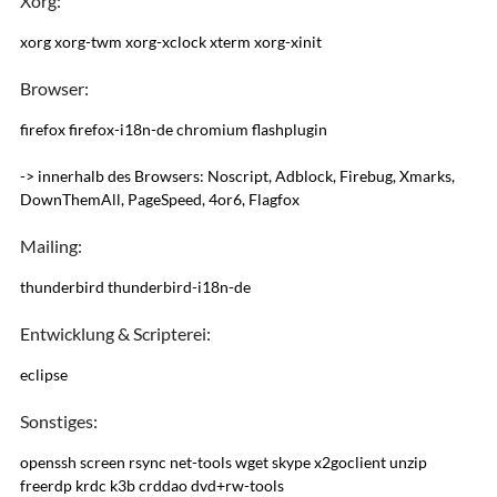
Xorg:
xorg xorg-twm xorg-xclock xterm xorg-xinit
Browser:
firefox firefox-i18n-de chromium flashplugin
-> innerhalb des Browsers: Noscript, Adblock, Firebug, Xmarks,
DownThemAll, PageSpeed, 4or6, Flagfox
Mailing:
thunderbird thunderbird-i18n-de
Entwicklung & Scripterei:
eclipse
Sonstiges:
openssh screen rsync net-tools wget skype x2goclient unzip
freerdp krdc k3b crddao dvd+rw-tools