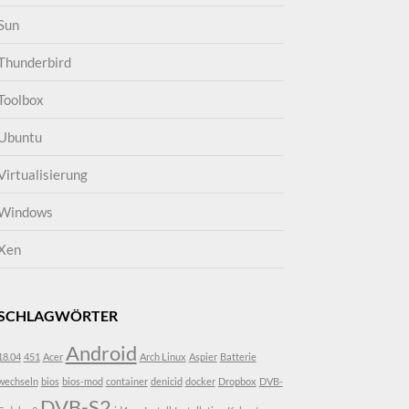
Sun
Thunderbird
Toolbox
Ubuntu
Virtualisierung
Windows
Xen
SCHLAGWÖRTER
Android
18.04
451
Acer
Arch Linux
Aspier
Batterie
wechseln
bios
bios-mod
container
denicid
docker
Dropbox
DVB-
DVB-S2