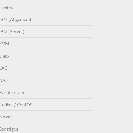
Firefox
IBM (Allgemein)
IBM (Server)
KVM
Linux
LXC
NAS
Raspberry Pi
Redhat / CentOS
Server
Sonstiges