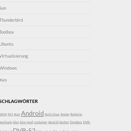
Sun
Thunderbird
Toolbox
Ubuntu
Virtualisierung
Windows
Xen
SCHLAGWÖRTER
Android
18.04
451
Acer
Arch Linux
Aspier
Batterie
wechseln
bios
bios-mod
container
denicid
docker
Dropbox
DVB-
DVB-S2