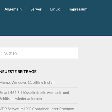
Allgemein
Server
Linux
Impressum
SUCHEN
NACH:
NEUESTE BEITRÄGE
Memo: Windows 11 offline Install
Smart 451 Schlüsselbatterie wechseln und
Schlüssel wieder anlernen
VDR Server im LXC-Container unter Proxmox