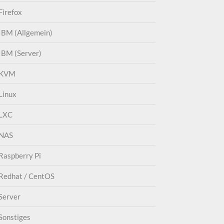
Firefox
IBM (Allgemein)
IBM (Server)
KVM
Linux
LXC
NAS
Raspberry Pi
Redhat / CentOS
Server
Sonstiges