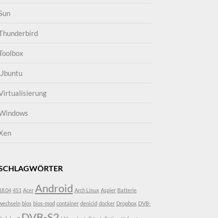
Sun
Thunderbird
Toolbox
Ubuntu
Virtualisierung
Windows
Xen
SCHLAGWÖRTER
Android
18.04
451
Acer
Arch Linux
Aspier
Batterie
wechseln
bios
bios-mod
container
denicid
docker
Dropbox
DVB-
DVB-S2