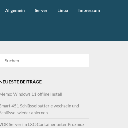
Allgemein
Server
Linux
Impressum
SUCHEN
NACH:
NEUESTE BEITRÄGE
Memo: Windows 11 offline Install
Smart 451 Schlüsselbatterie wechseln und
Schlüssel wieder anlernen
VDR Server im LXC-Container unter Proxmox