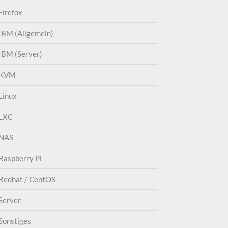
Firefox
IBM (Allgemein)
IBM (Server)
KVM
Linux
LXC
NAS
Raspberry Pi
Redhat / CentOS
Server
Sonstiges