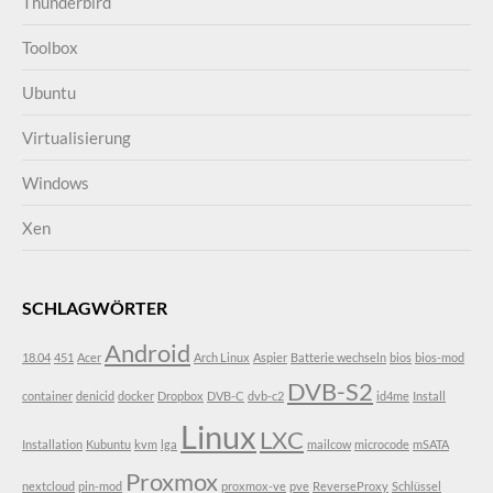
Thunderbird
Toolbox
Ubuntu
Virtualisierung
Windows
Xen
SCHLAGWÖRTER
Android
18.04
451
Acer
Arch Linux
Aspier
Batterie wechseln
bios
bios-mod
DVB-S2
container
denicid
docker
Dropbox
DVB-C
dvb-c2
id4me
Install
Linux
LXC
Installation
Kubuntu
kvm
lga
mailcow
microcode
mSATA
Proxmox
nextcloud
pin-mod
proxmox-ve
pve
ReverseProxy
Schlüssel