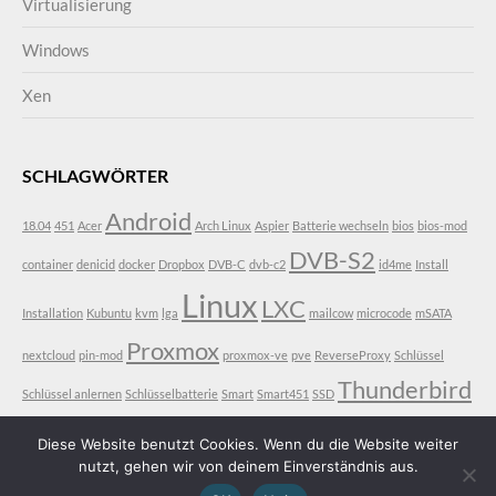
Virtualisierung
Windows
Xen
SCHLAGWÖRTER
Android
18.04
451
Acer
Arch Linux
Aspier
Batterie wechseln
bios
bios-mod
DVB-S2
container
denicid
docker
Dropbox
DVB-C
dvb-c2
id4me
Install
Linux
LXC
Installation
Kubuntu
kvm
lga
mailcow
microcode
mSATA
Proxmox
nextcloud
pin-mod
proxmox-ve
pve
ReverseProxy
Schlüssel
Thunderbird
Schlüssel anlernen
Schlüsselbatterie
Smart
Smart451
SSD
VDR
Ubuntu
V3-771
V3-771G
vt-d
Diese Website benutzt Cookies. Wenn du die Website weiter
nutzt, gehen wir von deinem Einverständnis aus.