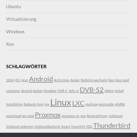
Ubuntu
Virtualisierung
Windows
Xen
SCHLAGWÖRTER
Android
18.04
451
Acer
Arch Linux
Aspier
Batterie wechseln
bios
bios-mod
DVB-S2
container
denicid
docker
Dropbox
DVB-C
dvb-c2
id4me
Install
Linux
LXC
Installation
Kubuntu
kvm
lga
mailcow
microcode
mSATA
Proxmox
nextcloud
pin-mod
proxmox-ve
pve
ReverseProxy
Schlüssel
Thunderbird
Schlüssel anlernen
Schlüsselbatterie
Smart
Smart451
SSD
VDR