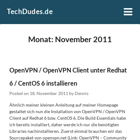
Skip
TechDudes.de
to
content
Monat:
November 2011
OpenVPN / OpenVPN Client unter Redhat
6 / CentOS 6 installieren
Posted on
18. November 2011
by
Dennis
Ähnlich meiner kleinen Anleitung auf meiner Homepage
gestaltet sich nun die Installation von OpenVPN / OpenVPN
Client auf Redhat 6 bzw. CentOS 6. Die Build Essentials habe
ich bereits installiert, daher werde ich nur die benötigten
Libraries nachinstallieren. Zuerst einmal brauchen wir das
Sourcepaket von openvpn.net (Link: OpenVPN – Community