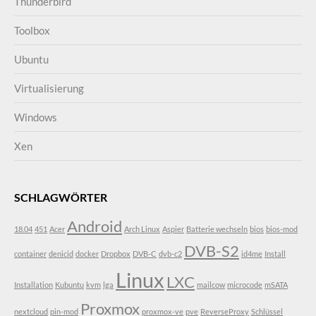
Thunderbird
Toolbox
Ubuntu
Virtualisierung
Windows
Xen
SCHLAGWÖRTER
Android
18.04
451
Acer
Arch Linux
Aspier
Batterie wechseln
bios
bios-mod
DVB-S2
container
denicid
docker
Dropbox
DVB-C
dvb-c2
id4me
Install
Linux
LXC
Installation
Kubuntu
kvm
lga
mailcow
microcode
mSATA
Proxmox
nextcloud
pin-mod
proxmox-ve
pve
ReverseProxy
Schlüssel