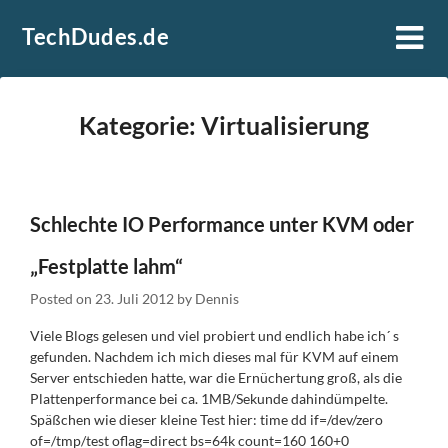
Skip
TechDudes.de
to
content
Kategorie:
Virtualisierung
Schlechte IO Performance unter KVM oder
„Festplatte lahm“
Posted on
23. Juli 2012
by
Dennis
Viele Blogs gelesen und viel probiert und endlich habe ich´ s
gefunden. Nachdem ich mich dieses mal für KVM auf einem
Server entschieden hatte, war die Ernüchertung groß, als die
Plattenperformance bei ca. 1MB/Sekunde dahindümpelte.
Späßchen wie dieser kleine Test hier: time dd if=/dev/zero
of=/tmp/test oflag=direct bs=64k count=160 160+0